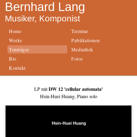
Springe direkt zum Inhalt
Bernhard Lang
Musiker, Komponist
Home
Termine
Werke
Publikationen
Tonträger
Mediathek
Bio
Fotos
Kontakt
DW 12 'cellular automata'
LP mit
Hsin-Huei Huang, Piano solo